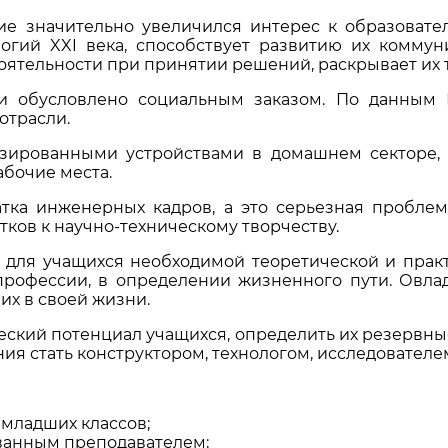
ие значительно увеличился интерес к образовател
огий XXI века, способствует развитию их коммун
оятельности при принятии решений, раскрывает их 
ки обусловлено социальным заказом. По данным
отрасли.
зированными устройствами в домашнем секторе, 
абочие места.
атка инженерных кадров, а это серьезная проблем
ков к научно-техническому творчеству.
 для учащихся необходимой теоретической и прак
профессии, в определении жизненного пути. Овлад
х в своей жизни.
еский потенциал учащихся, определить их резервны
я стать конструктором, технологом, исследователем
младших классов;
ванным преподавателем;